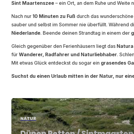
Sint Maartenszee
– ein Ort, an dem Ruhe und Weite n
Nach nur
10 Minuten zu Fuß
durch das wunderschöne 
sauber und selbst im Sommer nie überfüllt. Während 
Niederlande
. Beende deinen Strandtag in einem der
g
Gleich gegenüber den Ferienhäusern liegt das
Natura
für
Wanderer, Radfahrer und Naturliebhaber
. Schle
Mit etwas Glück entdeckst du sogar ein
grasendes Ga
Suchst du einen Urlaub mitten in der Natur, nur e
NATUR
Dünen Petten / Sintmaarte